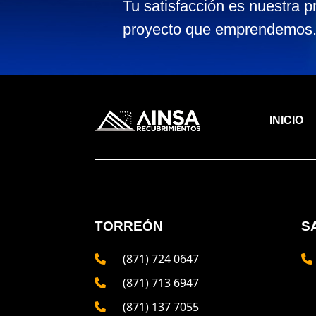
Tu satisfacción es nuestra p
proyecto que emprendemos
INICIO
TORREÓN
S
(871) 724 0647
(871) 713 6947
(871) 137 7055