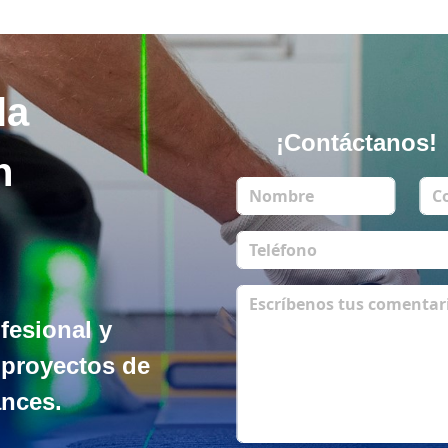
la
¡Contáctanos!
n
fesional y
 proyectos de
ances.