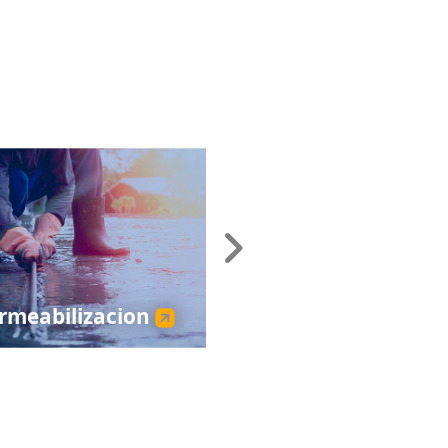
Next
rmeabilizacion